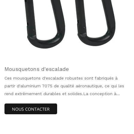
Mousquetons d'escalade
Ces mousquetons d'escalade robustes sont fabriqués à
partir d'aluminium 7075 de qualité aéronautique, ce qui les
rend extrêmement durables et solides.La conception à
verrouillage par rotation extrêmement facile à utiliser rend ce
NOUS CONTACTER
mousqueton robuste facile à utiliser d'une seule main.Ce
mousqueton peut être facilement verrouillé avec une torsion
de la vis.Tournez dans le sens opposé puis dévissez pour
déverrouiller.