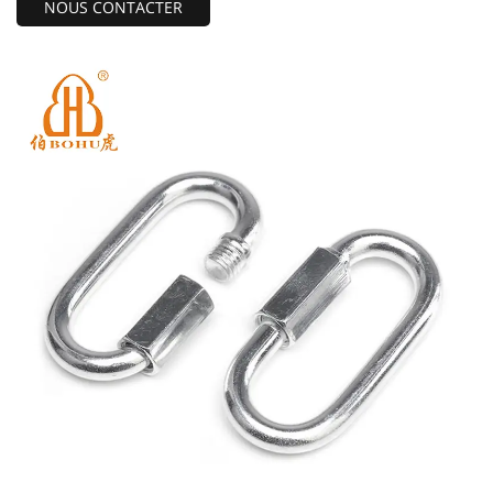
NOUS CONTACTER
existe d'autres astuces.Attachez-le à votre sac à dos
EDC/camping/randonnée, hamac, camping, sac à dos, sac à
main, porte-clés et utilisez-le dans votre vie quotidienne.Ne
touchez pas!Ce produit a d'innombrables utilisations, il peut
être utilisé pour les voyages, comme poignée ou cintre, et a
des dizaines d'utilisations autour de la maison, du camping-
car et du bateau, ce qui le rend très pratique et pratique
pour votre vie quotidienne.