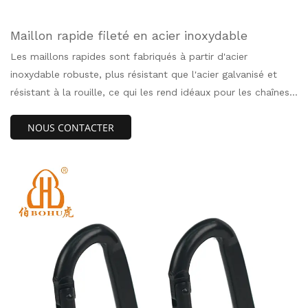
Maillon rapide fileté en acier inoxydable
Les maillons rapides sont fabriqués à partir d'acier
inoxydable robuste, plus résistant que l'acier galvanisé et
résistant à la rouille, ce qui les rend idéaux pour les chaînes
de verrouillage intérieures et extérieures.Le mousqueton en
NOUS CONTACTER
acier à haute résistance a une charge de travail de 620 lb et
est idéal pour les porte-clés, les chaînes, les câbles et les
cordes.Le maillon rapide a un filetage et un écrou hexagonal
pour assurer une sécurité et une stabilité élevées.C'est le
meilleur choix et le moyen le plus simple de connecter des
chaînes.